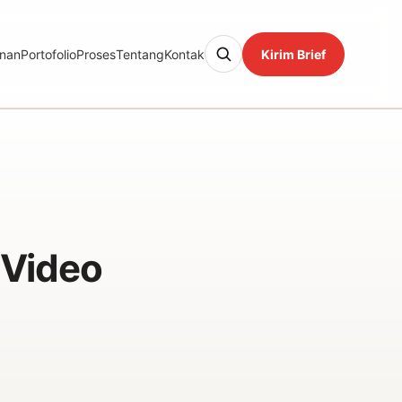
nan
Portofolio
Proses
Tentang
Kontak
Kirim Brief
 Video