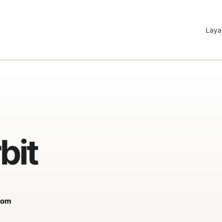
Laya
bit
com