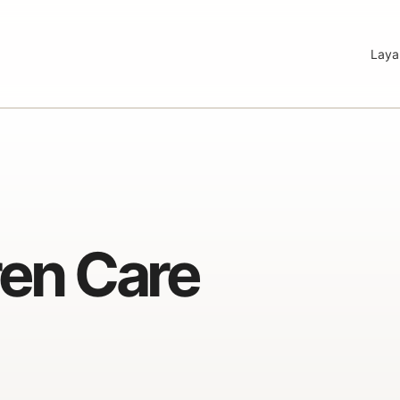
Laya
ren Care