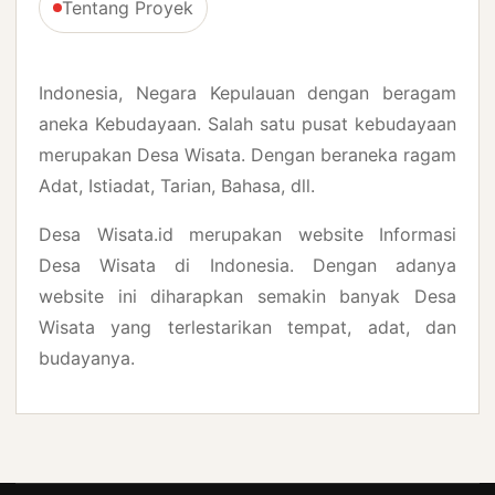
Tentang Proyek
Indonesia, Negara Kepulauan dengan beragam
aneka Kebudayaan. Salah satu pusat kebudayaan
merupakan Desa Wisata. Dengan beraneka ragam
Adat, Istiadat, Tarian, Bahasa, dll.
Desa Wisata.id merupakan website Informasi
Desa Wisata di Indonesia. Dengan adanya
website ini diharapkan semakin banyak Desa
Wisata yang terlestarikan tempat, adat, dan
budayanya.