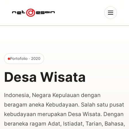
Portofolio
· 2020
Desa Wisata
Indonesia, Negara Kepulauan dengan
beragam aneka Kebudayaan. Salah satu pusat
kebudayaan merupakan Desa Wisata. Dengan
beraneka ragam Adat, Istiadat, Tarian, Bahasa,